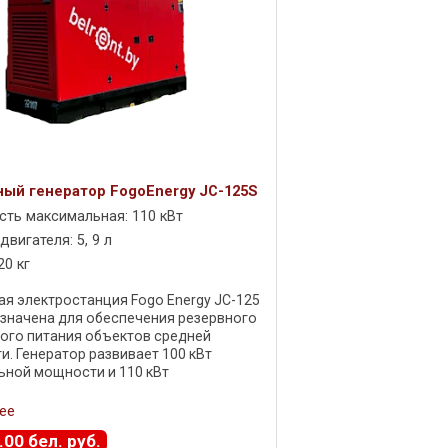
ый генератор FogoEnergy JC-125S
ть максимальная: 110 кВт
вигателя: 5, 9 л
20 кг
я электростанция Fogo Energy JC-125
значена для обеспечения резервного
ого питания объектов средней
. Генератор развивает 100 кВт
ной мощности и 110 кВт
ьной , что делает его оптимальным
для ...
ее
.
00
бел. руб.