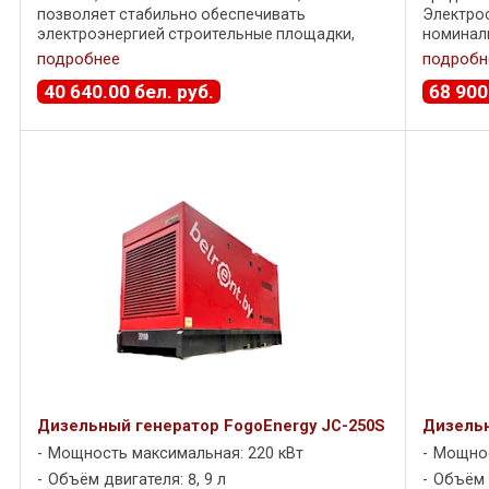
позволяет стабильно обеспечивать
Электрос
электроэнергией строительные площадки,
номиналь
производственные помещения и
максимал
подробнее
подробн
коммерческие объекты. В ...
двигателе
40 640
.
00
бел. руб.
68 900
Дизельный генератор FogoEnergy JC-250S
Дизельн
Мощность максимальная: 220 кВт
Мощнос
Объём двигателя: 8, 9 л
Объём 