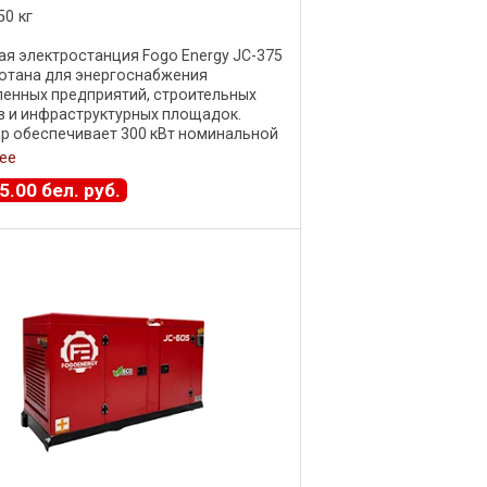
50 кг
я электростанция Fogo Energy JC-375
отана для энергоснабжения
енных предприятий, строительных
 и инфраструктурных площадок.
р обеспечивает 300 кВт номинальной
 и до 330 кВт максимальной .
ее
 ...
5
.
00
бел. руб.