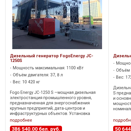
Дизельный генератор FogoEnergy JC-
Дизельн
1250S
Мощнос
Мощность максимальная: 1100 кВт
Объём д
Объём двигателя: 37, 8 л
Вес: 17
Вес: 10 420 кг
Дизельна
Fogo Energy JC-1250 S —мощная дизельная
S предна
электростанция промышленного уровня,
и основн
предназначенная для энергоснабжения
мощности
крупных предприятий, дата-центров и
номиналь
инфраструктурных объектов. Установка
максимал
обеспечивает 1000 кВт номинальной
решением 
подробнее
подробн
мощности и до 1100 кВт ...
386 540
.
00
бел. руб.
50 644