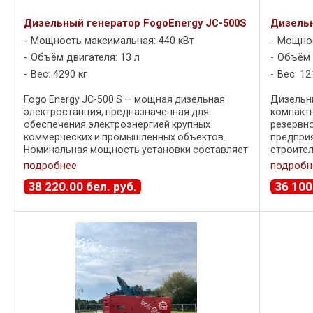
Дизельный генератор FogoEnergy JC-500S
Дизельн
Мощность максимальная: 440 кВт
Мощнос
Объём двигателя: 13 л
Объём д
Вес: 4290 кг
Вес: 12
Fogo Energy JC-500 S — мощная дизельная
Дизельны
электростанция, предназначенная для
компакт
обеспечения электроэнергией крупных
резервн
коммерческих и промышленных объектов.
предприя
Номинальная мощность установки составляет
строител
400 кВт , а максимальная — 440 кВт . В
обеспечи
подробнее
подробн
генераторе ...
53 кВт ма
38 220
.
00
бел. руб.
36 100