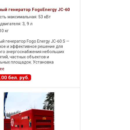
ый генератор FogoEnergy JC-60
ть максимальная: 53 кВт
вигателя: 3, 9 л
10 кг
й генератор Fogo Energy JC-60 S —
ное и эффективное решение для
ого энергоснабжения небольших
тий, частных объектов и
ьных площадок. Установка
вает 48 кВт номинальной мощности и
ее
ксимальной . ...
.
00
бел. руб.