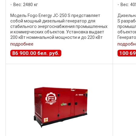
Вес: 2480 кг
Вес: 40
Модель Fogo Energy JC-250 S представляет
Дизельна
собой мощный дизельный генератор для
S разраб
стабильного энергоснабжения промышленных
промышл
и коммерческих объектов. Установка выдает
объектов
200 кВт номинальной мощности и до 220 кВт
Генерато
максимальной , что делает ее подходящей для
мощности
подробнее
подробн
...
Двигатель
86 900
.
00
бел. руб.
100 69