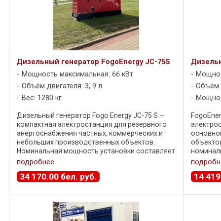
Дизельный генератор FogoEnergy JC-75S
Дизельн
Мощность максимальная: 66 кВт
Мощнос
Объём двигателя: 3, 9 л
Объём д
Вес: 1280 кг
Мощнос
Дизельный генератор Fogo Energy JC-75 S —
FogoEner
компактная электростанция для резервного
электрос
энергоснабжения частных, коммерческих и
основно
небольших производственных объектов.
объектов
Номинальная мощность установки составляет
номиналь
60 кВт , максимальная — 66 кВт . Модель ...
пиковом 
подробнее
подробн
частоте 50
34 170
.
00
бел. руб.
14 419