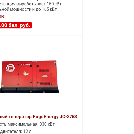
танция вырабатывает 150 кВт
ной мощности и до 165 кВт
ьной . Генератор оснащен дизельным
ее
м ...
.
00
бел. руб.
ый генератор FogoEnergy JC-375S
ть максимальная: 330 кВт
двигателя: 13 л