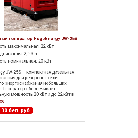
ый генератор FogoEnergy JW-25S
ть максимальная: 22 кВт
вигателя: 2, 93 л
ть номинальная: 20 кВт
gy JW-25S — компактная дизельная
танция для резервного или
го энергоснабжения небольших
. Генератор обеспечивает
ную мощность 20 кВт и до 22 кВт в
режиме , работая при стандартной
ее
 Гц и ...
.
00
бел. руб.