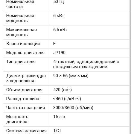
Номинальная
50 Гц
частота
Номинальная
6 кВт
мощность
Максимальная
6,5 кВт
мощность
Класс изоляции
F
Модель двигателя
JP190
Тип двигателя
4-тактный, одноцилиндровый с
воздушным охлаждением
Диаметр цилиндра
90 × 66 (мм × мм)
× ход поршня
3
Объем двигателя
420 (см
)
Расход топлива
≤460 (г/кВт·ч)
Частота вращения
3000/3600 (об/мин)
Мощность
15 л.с.
двигателя
Система зажигания
T.C.I