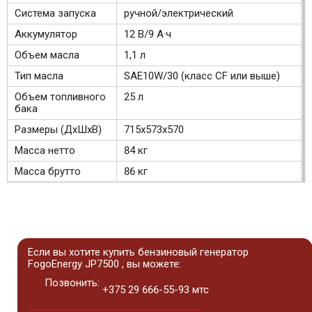
Система запуска
ручной/электрический
Аккумулятор
12 В/9 А·ч
Объем масла
1,1 л
Тип масла
SAE10W/30 (класс CF или выше)
Объем топливного
25 л
бака
Размеры (ДхШхВ)
715х573х570
Масса нетто
84 кг
Масса брутто
86 кг
Если вы хотите купить бензиновый генератор
FogoEnergy JP7500 , вы можете:
Позвонить:
+375 29 666-55-93 мтс